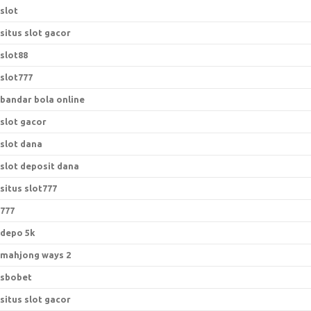
slot
situs slot gacor
slot88
slot777
bandar bola online
slot gacor
slot dana
slot deposit dana
situs slot777
777
depo 5k
mahjong ways 2
sbobet
situs slot gacor