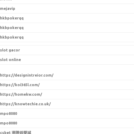
mejavip
hkbpokerqq
hkbpokerqq
hkbpokerqq
slot gacor
slot online
https://designintreior.com/
https://koi365l.com/
https://homekw.com/
https://knowtechie.co.uk/
mpo8080
mpo8080
csbet 潮勝娛樂城