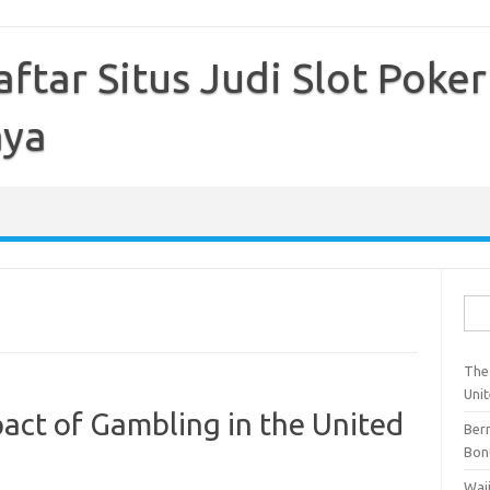
ftar Situs Judi Slot Poker
aya
Sea
for:
The
Uni
act of Gambling in the United
Ber
Bon
Waji