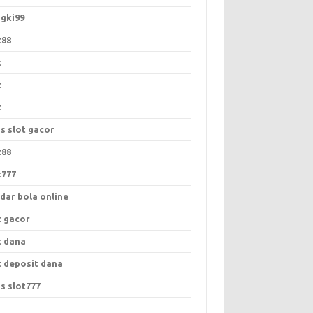
gki99
t88
t
t
t
us slot gacor
t88
t777
dar bola online
t gacor
t dana
t deposit dana
us slot777