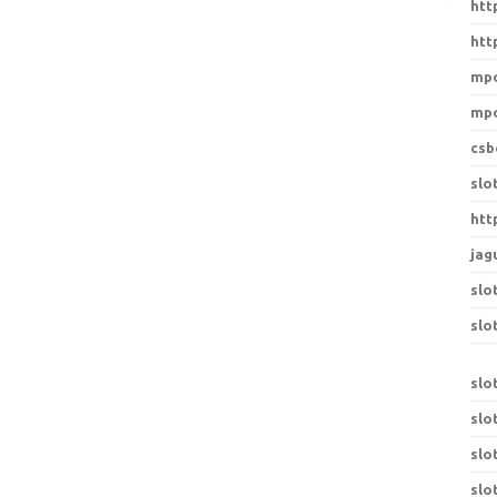
htt
htt
mp
mp
cs
slo
htt
jag
slo
slo
slo
slo
slo
slo