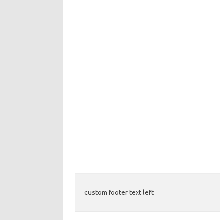
custom footer text left