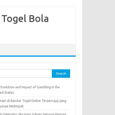
 Togel Bola
rch
 Evolution and Impact of Gambling in the
ted States
main di Bandar Togel Online Terpercaya yang
usnya Melimpah
b Diketahui Jika Ingin Sukses Sebagai Pemain