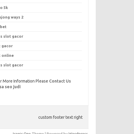
o 5k
jong ways 2
bet
us slot gacor
t gacor
t online
us slot gacor
r More Information Please
Contact Us
sa seo judi
custom footer text right
Iconic One
Theme | Powered by
Wordpress