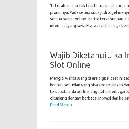
Tidaklah sulit untuk bisa bermain di bandar
promonya. Pada setiap situs judi togel meny
semua bettor online. Bettor tersebut harus
informasi yang sewaktu-waktu bisa saja ber
Wajib Diketahui Jika 
Slot Online
Mengisi waktu luang di era digital saat ini 
konten perjudian yang bisa anda mainkan da
tersebut, anda perlu mengetahui berbagai ha
ditunjang dengan berbagai Inovasi dan kel
Read More »