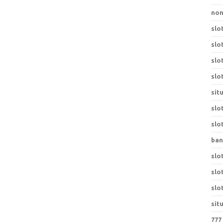
non
slo
slo
slo
slo
sit
slo
slo
ban
slo
slo
slo
sit
777