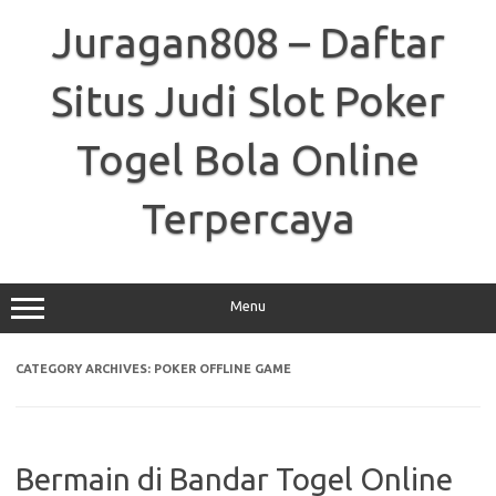
Skip
to
Juragan808 – Daftar
content
Situs Judi Slot Poker
Togel Bola Online
Terpercaya
Menu
CATEGORY ARCHIVES:
POKER OFFLINE GAME
Bermain di Bandar Togel Online