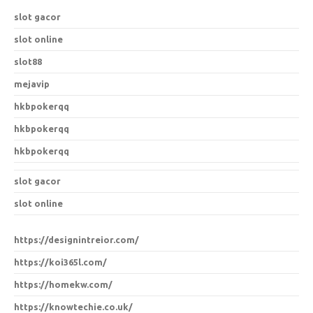
o
slot gacor
r
slot online
:
slot88
mejavip
hkbpokerqq
hkbpokerqq
hkbpokerqq
slot gacor
slot online
https://designintreior.com/
https://koi365l.com/
https://homekw.com/
https://knowtechie.co.uk/