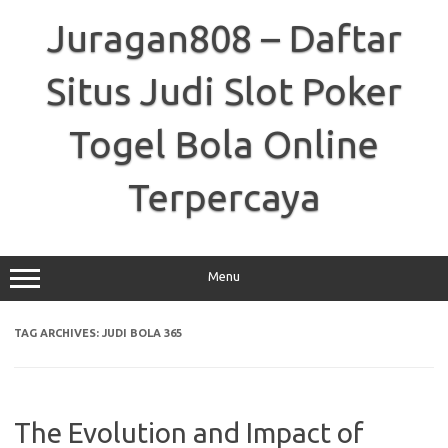
Skip
to
Juragan808 – Daftar
content
Situs Judi Slot Poker
Togel Bola Online
Terpercaya
Menu
TAG ARCHIVES:
JUDI BOLA 365
The Evolution and Impact of