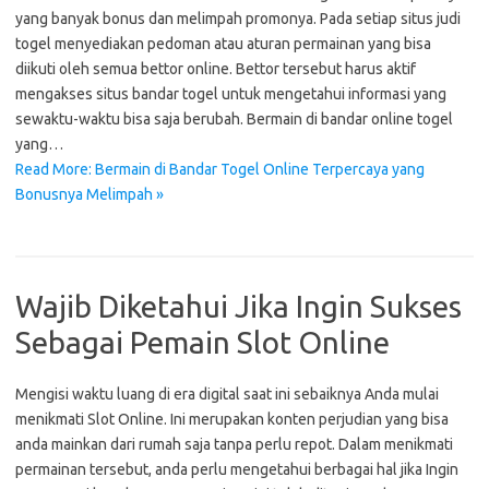
yang banyak bonus dan melimpah promonya. Pada setiap situs judi
togel menyediakan pedoman atau aturan permainan yang bisa
diikuti oleh semua bettor online. Bettor tersebut harus aktif
mengakses situs bandar togel untuk mengetahui informasi yang
sewaktu-waktu bisa saja berubah. Bermain di bandar online togel
yang…
Read More: Bermain di Bandar Togel Online Terpercaya yang
Bonusnya Melimpah »
Wajib Diketahui Jika Ingin Sukses
Sebagai Pemain Slot Online
Mengisi waktu luang di era digital saat ini sebaiknya Anda mulai
menikmati Slot Online. Ini merupakan konten perjudian yang bisa
anda mainkan dari rumah saja tanpa perlu repot. Dalam menikmati
permainan tersebut, anda perlu mengetahui berbagai hal jika Ingin